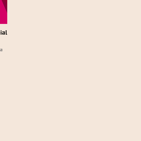
ial
ca