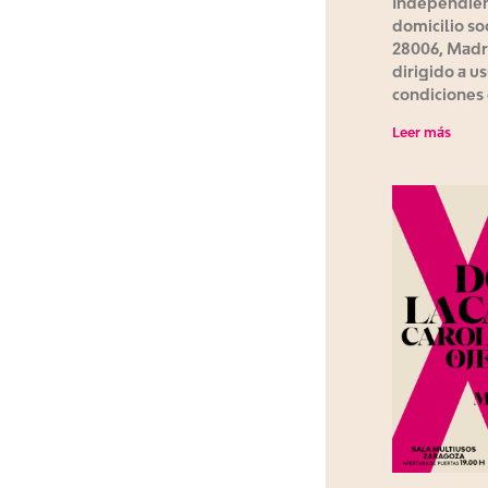
Independien
domicilio soc
28006, Madri
dirigido a u
condiciones
Leer más