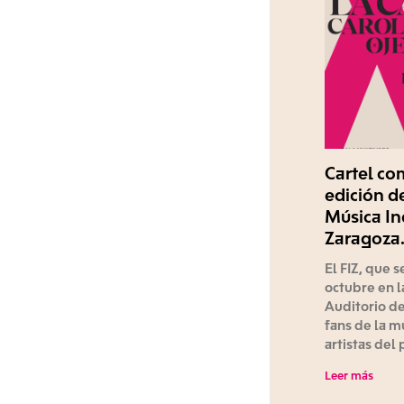
Cartel co
edición de
Música I
Zaragoza
El FIZ, que s
octubre en l
Auditorio d
fans de la m
artistas del
Leer más