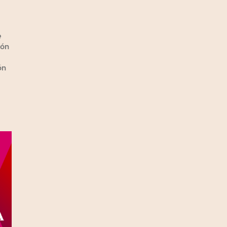
e
ión
ón