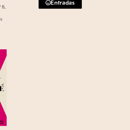
Entradas
º B,
as