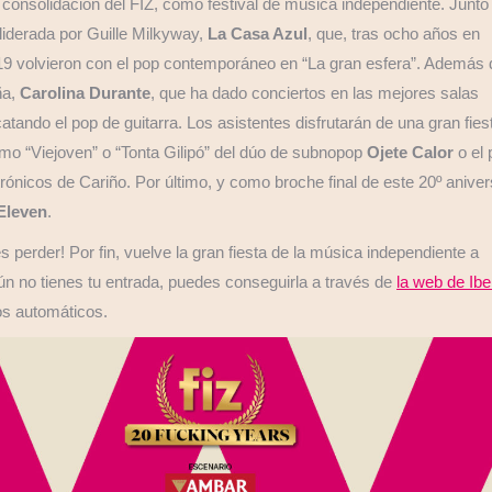
 consolidación del FIZ, como festival de música independiente. Junto
 liderada por Guille Milkyway,
La Casa Azul
, que, tras ocho años en
019 volvieron con el pop contemporáneo en “La gran esfera”. Además 
ña,
Carolina Durante
, que ha dado conciertos en las mejores salas
tando el pop de guitarra. Los asistentes disfrutarán de una gran fies
o “Viejoven” o “Tonta Gilipó” del dúo de subnopop
Ojete Calor
o el 
trónicos de Cariño. Por último, y como broche final de este 20º aniver
Eleven
.
s perder! Por fin, vuelve la gran fiesta de la música independiente a
ún no tienes tu entrada, puedes conseguirla a través de
la web de Ibe
os automáticos.