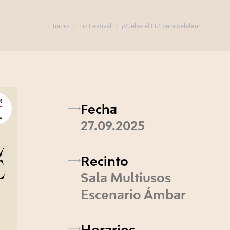
Inicio
Fiz Festival
¡Vuelve el FIZ para celebrar…
Estás aquí:
R
Fecha
1
27.09.2025
Recinto
Sala Multiusos
Escenario Ámbar
Horarios