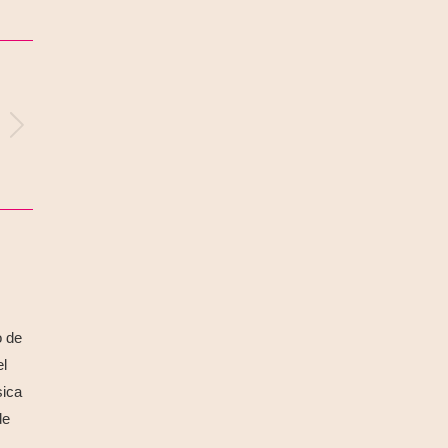
o de
el
sica
de