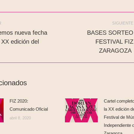
R
SIGUIENTE
emos nueva fecha
BASES SORTEO
 XX edición del
FESTIVAL FIZ
ZARAGOZA
acionados
FIZ 2020:
Cartel complet
Comunicado Oficial
la XX edición d
Festival de Mú
abril 8, 2020
Independiente 
Zaragoza.