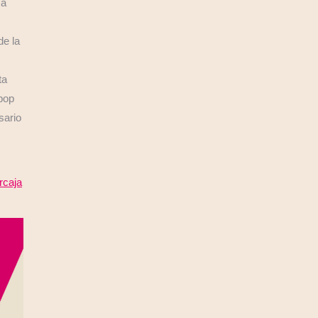
 a
de la
ta
pop
sario
rcaja