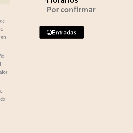
Por confirmar
 de
ra
Entradas
 en
iño
l
alor
,
ndo