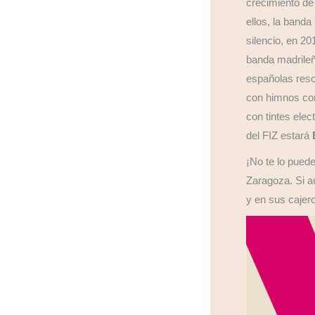
crecimiento de
ellos, la banda
silencio, en 2
banda madrile
españolas resca
con himnos com
con tintes elec
del FIZ estará
¡No te lo puede
Zaragoza. Si a
y en sus cajer