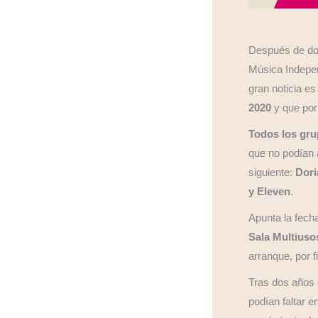
Después de dos
Música Indepen
gran noticia e
2020
y que por
Todos los gru
que no podían a
siguiente:
Dori
y Eleven
.
Apunta la fecha
Sala Multiusos
arranque, por f
Tras dos años 
podían faltar e