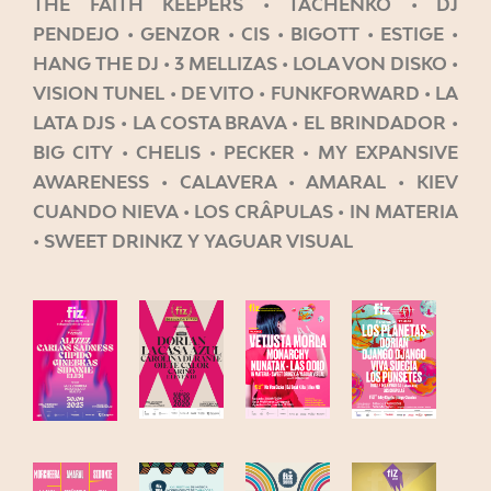
THE FAITH KEEPERS • TACHENKO • DJ
PENDEJO • GENZOR • CIS • BIGOTT • ESTIGE •
HANG THE DJ • 3 MELLIZAS • LOLA VON DISKO •
VISION TUNEL • DE VITO • FUNKFORWARD • LA
LATA DJS • LA COSTA BRAVA • EL BRINDADOR •
BIG CITY • CHELIS • PECKER • MY EXPANSIVE
AWARENESS • CALAVERA • AMARAL • KIEV
CUANDO NIEVA • LOS CRÂPULAS • IN MATERIA
• SWEET DRINKZ Y YAGUAR VISUAL