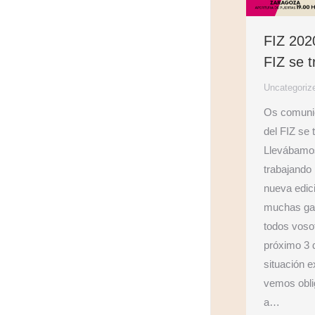
FIZ 2020
FIZ se 
Uncategoriz
Os comunic
del FIZ se 
Llevábamo
trabajando
nueva edici
muchas gan
todos vosot
próximo 3 
situación 
vemos obli
a…