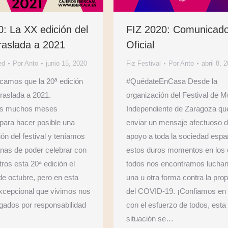
: La XX edición del
FIZ 2020: Comunicad
traslada a 2021
Oficial
ed
Por
Anto
junio 15, 2020
Fiz Festival
Por
Anto
abril 8, 
amos que la 20ª edición
#QuédateEnCasa Desde la
traslada a 2021.
organización del Festival de M
s muchos meses
Independiente de Zaragoza q
 para hacer posible una
enviar un mensaje afectuoso 
ón del festival y teníamos
apoyo a toda la sociedad espa
as de poder celebrar con
estos duros momentos en los
ros esta 20ª edición el
todos nos encontramos lucha
de octubre, pero en esta
una u otra forma contra la pro
excepcional que vivimos nos
del COVID-19. ¡Confiamos en 
gados por responsabilidad
con el esfuerzo de todos, esta
situación se…