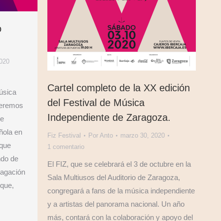
o
2020
Cartel completo de la XX edición
úsica
del Festival de Música
ueremos
Independiente de Zaragoza.
de
ñola en
Fiz Festival
Por
Anto
marzo 30, 2020
 que
1 comentario
ndo de
El FIZ, que se celebrará el 3 de octubre en la
pagación
Sala Multiusos del Auditorio de Zaragoza,
que,
congregará a fans de la música independiente
y a artistas del panorama nacional. Un año
más, contará con la colaboración y apoyo del